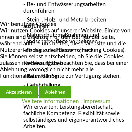
- Be- und Entwässerungsarbeiten
durchführen
- Stein-, Holz- und Metallarbeiten
Wir benutzen Cookies
ausführen
Wir nutzen Cookies auf unserer Website. Einige von
- Naturschutzmaßnahmen und
ihnen sind essenziell für den Betrieb der Seite,
Landschaftspflege vornehmen
während andere uns helfen, diese Website und die
Nutzererfahrung zu verbessern (Tracking Cookies).
- Sachkunde Pflanzenschutz
Sie können selbst entscheiden, ob Sie die Cookies
zulassen möchten. Bitte beachten Sie, dass bei einer
Nebenaufgaben
Ablehnung womöglich nicht mehr alle
Funktionalitäten der Seite zur Verfügung stehen.
- Baumfällung
- Gefahrfällung
Akzeptieren
Ablehnen
- Rodungsarbeiten
Weitere Informationen
|
Impressum
Wir erwarten: Leistungsbereitschaft,
fachliche Kompetenz, Flexibilität sowie
selbständiges und eigenverantwortliches
Arbeiten.