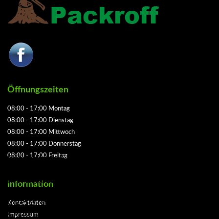
Öffnungszeiten
08:00 - 17:00 Montag
08:00 - 17:00 Dienstag
08:00 - 17:00 Mittwoch
08:00 - 17:00 Donnerstag
08:00 - 17:00 Freitag
Wir benutzen Cookies
Wir nutzen Cookies auf unserer Website. Einige von
ihnen sind essenziell für den Betrieb der Seite,
Information
während andere uns helfen, diese Website und die
Nutzererfahrung zu verbessern (Tracking Cookies).
Kontaktdaten
Sie können selbst entscheiden, ob Sie die Cookies
Impressum