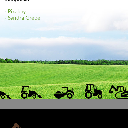
-
Pixabay
-
Sandra Grebe